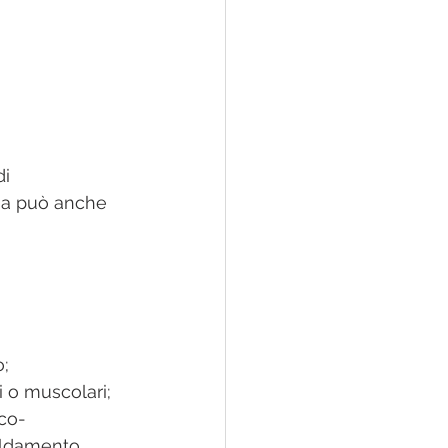
i 
ma può anche 
o;
i o muscolari;
ico-
aldamento 