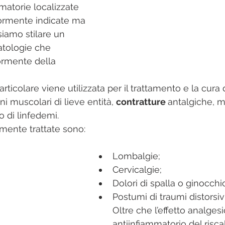
matorie localizzate 
rmente indicate ma 
iamo stilare un 
atologie che 
rmente della 
rticolare viene utilizzata per il trattamento e la cura d
ni muscolari di lieve entità, 
contratture 
antalgiche, 
o di linfedemi.
ente trattate sono:
Lombalgie;
Cervicalgie;
Dolori di spalla o ginocchi
Postumi di traumi distorsiv
Oltre che l’effetto analges
antiinfiammatorio del risc