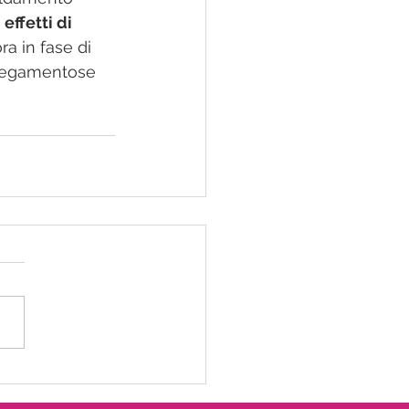
 
effetti di 
ra in fase di 
e legamentose 