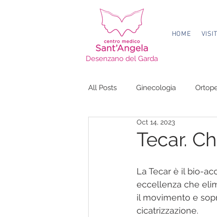
HOME
VISI
Desenzano del Garda
All Posts
Ginecologia
Ortop
Oct 14, 2023
Endocrinologia
Fisioterapia
Tecar. Ch
La Tecar è il bio-ac
eccellenza che elim
il movimento e sopr
cicatrizzazione.