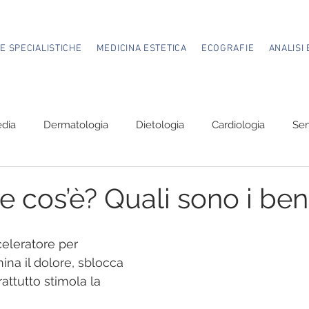
TE SPECIALISTICHE
MEDICINA ESTETICA
ECOGRAFIE
ANALISI 
edia
Dermatologia
Dietologia
Cardiologia
Sen
Proctologia.
Ozonoterapia.
Oculistica
e cos’è? Quali sono i ben
celeratore per 
ina il dolore, sblocca 
attutto stimola la 