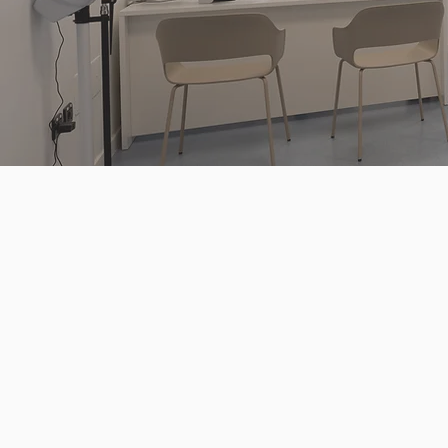
MEDICI
Nel
Centro Medico Sant’Angela
prevenzione e il trattamento di patolo