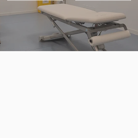
NA DELLO SPORT NON AGO
 a Desenzano del Garda
trovi uno
specialista in medicina 
gie legate all’attività sportiva.