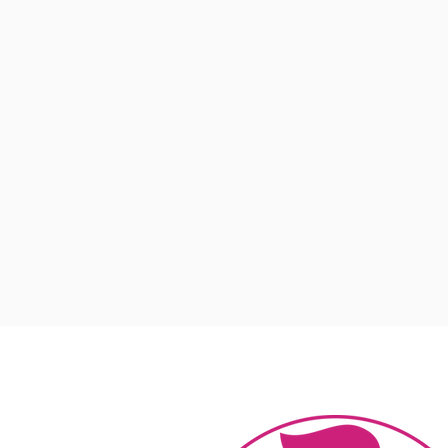
test e i trattamenti che utilizza più s
Il test da sforzo massimale;
Il protocollo RICE: riposo, ghiaccio
Le iniezioni di corticosteroidi;
Il ricorso a sport alternativi a quell
Le ortesi.
Quan
La
visita per sportivi
può rendersi ne
trauma sportivo e se si vuole rico
dall'attività fisica. Presso la nostra st
Specia