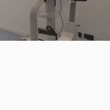
NISTICA
dello sport non agonistica
per la