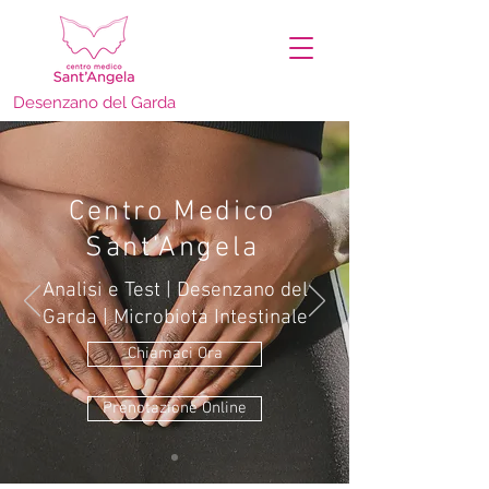
Desenzano del Garda
Centro Medico
Sant’Angela
Analisi e Test | Desenzano del
Garda | Microbiota Intestinale
Chiamaci Ora
Prenotazione Online