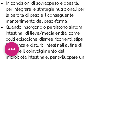
In condizioni di sovrappeso e obesità,
per integrare le strategie nutrizionali per
la perdita di peso e il conseguente
mantenimento del peso-forma;
Quando insorgono o persistono sintomi
intestinali di lieve/media entità, come
coliti
episodiche, diarree ricorrenti, stipsi,
flatulenza e disturbi intestinali al fine di
valutare il coinvolgimento del
microbiota intestinale, per sviluppare un
approccio terapeutico globale e di
successo;
Durante la menopausa, quando un
profilo equilibrato del microbiota aiuta
ad affrontare meglio i cambiamenti
metabolici e fisiologici di questa fase
della donna;
Nella persona anziana, per evitare gli
effetti dell’immunosenescenza e degli
stati
infiammatori tipici
dell’invecchiamento