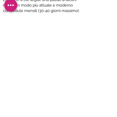
mesi, o in modo più attuale e moderno
con sedute mensili (30-40 giorni massimo).
E’ possibile fare trattamenti combinati
con Botox e Filler ed acido ialuronico?
Sì, Non vi è nessuna controindicazione a
effettuare durante la stessa seduta
ambulatoriale o a distanza di pochi.
Solo per quanto riguarda i peeling è ideale
eseguire prima il peeling, lasciare riposare
la cute qualche giorno e dopo effettuare
l’infiltrazione con biorivitalizzanti. Molto
efficace è la combinazione di
biorivitalizzazione e filler, in quanto da soli i
biorivitalizzanti non permettono di
ripristinare i volumi dato che l’acido
ialuronico di cui sono composti non è
legato tra molecole (non cross-linked)
Per i giovani rappresenta sicuramente il
trattamento preventivo per eccellenza e