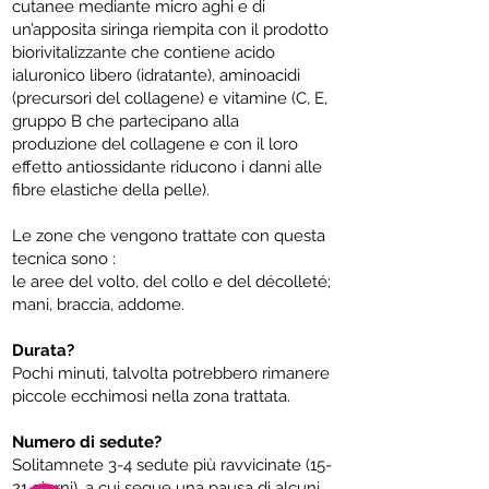
cutanee mediante micro aghi e di
un’apposita siringa riempita con il prodotto
biorivitalizzante che contiene acido
ialuronico libero (idratante), aminoacidi
(precursori del collagene) e vitamine (C, E,
gruppo B che partecipano alla
produzione del collagene e con il loro
effetto antiossidante riducono i danni alle
fibre elastiche della pelle).
Le zone che vengono trattate con questa
tecnica sono :
le aree del volto, del collo e del décolleté;
mani, braccia, addome.
Durata?
Pochi minuti, talvolta potrebbero rimanere
piccole ecchimosi nella zona trattata.
Numero di sedute?
Solitamnete 3-4 sedute più ravvicinate (15-
21 giorni), a cui segue una pausa di alcuni