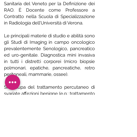
Sanitaria del Veneto per la Definizione dei
RAO. È Docente come Professore a
Contratto nella Scuola di Specializzazione
in Radiologia dell’Università di Verona.
Le principali materie di studio e abilità sono
gli Studi di Imaging in campo oncologico
prevalentemente Senologico, pancreatico
ed uro-genitale. Diagnostica mini invasiva
in tutti i distretti corporei (micro biopsie
polmonari, epatiche, pancreatiche, retro
peritoneali, mammarie, ossee).
Si occupa del trattamento percutaneo di
svariate affezioni benigne (e.g.: trattamento
dei sanguinamenti per via endovascolare,
fibroadenomi mammari, fibromi uterini) e
non (e.g., termoablasioni percutanee;
chemioembolizzazioni).
È direttore U.O.C Radiologia e direttore