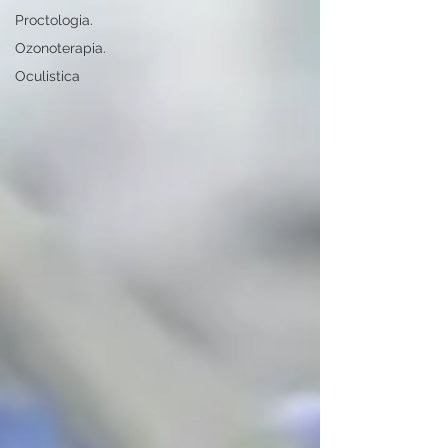
Proctologia.
Ozonoterapia.
Oculistica