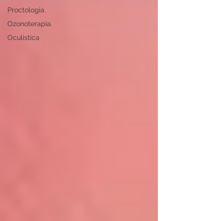
Proctologia.
Ozonoterapia.
Oculistica