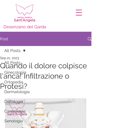
Desenzano del Garda
Post
All Posts
Sep 21, 2023
All Posts
Quando il dolore colpisce
Ginecologia
l'anca! Infiltrazione o
Ortopedia
Protesi?
Dermatologia
Dietologia
Cardiologia
Senologia