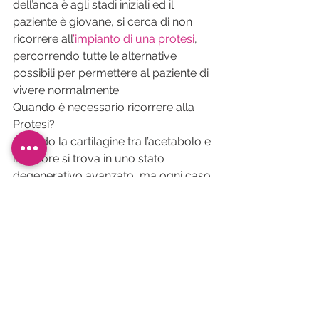
dell’anca è agli stadi iniziali ed il 
paziente è giovane, si cerca di non 
ricorrere all
’impianto di una protesi
, 
percorrendo tutte le alternative 
possibili per permettere al paziente di 
vivere normalmente.
Quando è necessario ricorrere alla 
Protesi?
Quando la cartilagine tra l’acetabolo e 
il femore si trova in uno stato 
degenerativo avanzato, ma ogni caso 
è a sé stante, e va valutato nella sua 
unicità e complessità.
Ortopedia