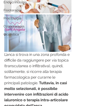
Endocrinologia
Fisioterapia
Proctologia.
Ozonoterapia.
Oculistica
L’anca si trova in una zona profonda e 
difficile da raggiungere per via topica 
(transcutanea o infiltrativa), quindi, 
solitamente, si ricorre alla terapia 
farmacologica per curarne le 
principali patologie. 
Tuttavia, in casi 
molto selezionati, è possibile 
intervenire con infiltrazioni di acido 
ialuronico o terapia intra-articolare 
ecoguidata dell’anca
.