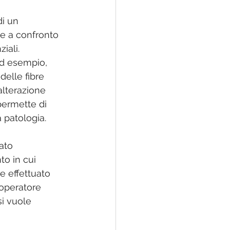
i un 
e a confronto 
iali.
ad esempio, 
delle fibre 
alterazione 
ermette di 
 patologia.
ato 
o in cui 
e effettuato 
’operatore 
si vuole 