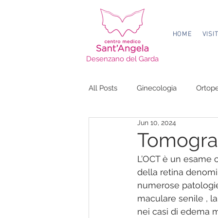
HOME
VISI
Desenzano del Garda
All Posts
Ginecologia
Ortop
Jun 10, 2024
Endocrinologia
Fisioterapia
Tomograf
L’OCT è un esame che
della retina denomi
numerose patologie
maculare senile , la
nei casi di edema ma