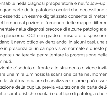
nsabile nella diagnosi preoperatoria e nel follow-up 
a gran parte delle patologie oculari che necessitano d
co.essendo un esame digitalizzato consente di metter
nel tempo dal paziente, fornendo delle mappe differenz
entale nella diagnosi precoce di alcune patologie: 
 da glaucoma l’OCT e’ in grado di misurare lo spessore 
ano il nervo ottico evidenziando, in alcuni casi, una 
se in presenza di un campo visivo normale e questo p
mente una terapia per rallentare la progressione della
minuti.
iente e’ seduto di fronte allo strumento e viene invit
ssare una mira luminosa: la scansione parte nel moment
 la struttura oculare da analizzare.l’esame può esser
azione della pupilla, previa valutazione da parte dell
lle caratteristiche oculari e del tipo di patologia che 