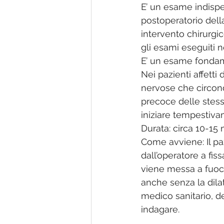
E’ un esame indispe
postoperatorio dell
intervento chirurgi
gli esami eseguiti 
E’ un esame fondam
Nei pazienti affetti
nervose che circond
precoce delle stes
iniziare tempestiva
Durata: circa 10-15 
Come avviene: Il paz
dall’operatore a fi
viene messa a fuoco
anche senza la dilat
medico sanitario, de
indagare.