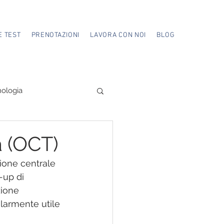
E TEST
PRENOTAZIONI
LAVORA CON NOI
BLOG
ologia
a (OCT)
gione centrale 
-up di 
ione 
olarmente utile 