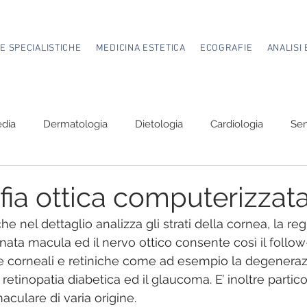
TE SPECIALISTICHE
MEDICINA ESTETICA
ECOGRAFIE
ANALISI 
edia
Dermatologia
Dietologia
Cardiologia
Sen
Proctologia.
Ozonoterapia.
Oculistica
ia ottica computerizzat
 nel dettaglio analizza gli strati della cornea, la re
nata macula ed il nervo ottico consente così il follow
 corneali e retiniche come ad esempio la degeneraz
 retinopatia diabetica ed il glaucoma. E’ inoltre partic
culare di varia origine.