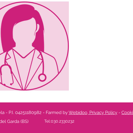
a - P.I. 04251180982 - Farmed by
Webidoo
.
Privacy Policy
-
Cooki
del Garda (BS)
Tel:030.2330232