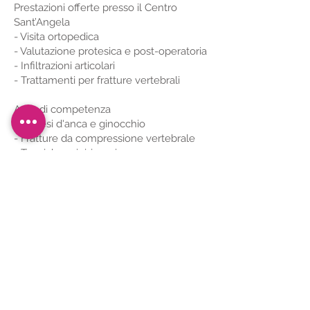
Prestazioni offerte presso il Centro
Sant’Angela
- Visita ortopedica
- Valutazione protesica e post-operatoria
- Infiltrazioni articolari
- Trattamenti per fratture vertebrali
Aree di competenza
- Protesi d'anca e ginocchio
- Fratture da compressione vertebrale
- Tecniche mini-invasive
- Riabilitazione post-operatoria
Via Adua n.1 – 25015 Desenzano del Garda
(BS)