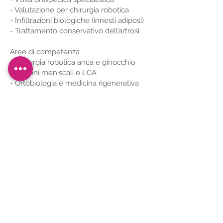
- Valutazione per chirurgia robotica
- Infiltrazioni biologiche (innesti adiposi)
- Trattamento conservativo dell’artrosi
Aree di competenza
- Chirurgia robotica anca e ginocchio
- Lesioni meniscali e LCA
- Ortobiologia e medicina rigenerativa
- Artrosi precoce e prevenzione
Via Adua n.1 – 25015 Desenzano del Garda
(BS)
Tel:
030.2330232
© 2025 by Centro Medico Sant’Angela -