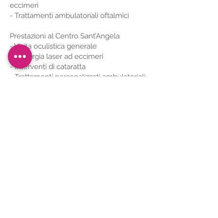
eccimeri
- Trattamenti ambulatoriali oftalmici
Prestazioni al Centro Sant’Angela
- Visita oculistica generale
- Chirurgia laser ad eccimeri
- Interventi di cataratta
- Trattamenti personalizzati ambulatoriali
Via Adua n.1 – 25015 Desenzano del Garda
(BS)
Tel:
030.2330232
© 2025 by Centro Medico Sant’Angela -
P.I.
04251180982
- Farmed by
Webidoo
.
Privacy Policy
-
Cookie Policy