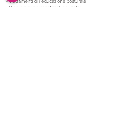
- Trattamenti di rieducazione posturale
- Programmi personalizzati per dolori
muscolo-scheletrici
- Ginnastica ipopressiva
- Educazione terapeutica al movimento
- Tecar
- Tens
- Onde d’urto
Via Adua n.1 – 25015 Desenzano del Garda
(BS)
Tel:
030.2330232
© 2025 by Centro Medico Sant’Angela -
P.I.
04251180982
- Farmed by
Webidoo
.
Privacy Policy
-
Cookie Policy