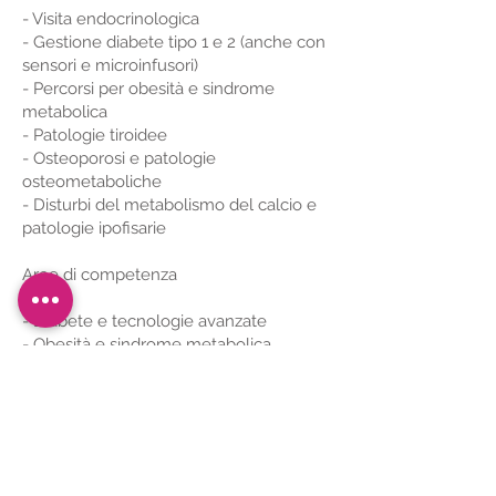
- Visita endocrinologica
- Gestione diabete tipo 1 e 2 (anche con
sensori e microinfusori)
- Percorsi per obesità e sindrome
metabolica
- Patologie tiroidee
- Osteoporosi e patologie
osteometaboliche
- Disturbi del metabolismo del calcio e
patologie ipofisarie
Aree di competenza
- Diabete e tecnologie avanzate
- Obesità e sindrome metabolica
- Tiroide (noduli e disfunzioni)
- Osteoporosi
- Ipofisi e paratiroidi